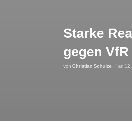
Starke Rea
gegen VfR
Ver
von
Christian Schulze
an
12 
am