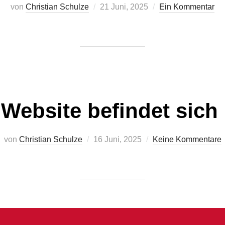
Veröffentlicht
von
Christian Schulze
21 Juni, 2025
Ein Kommentar
am
 Website befindet sich
Veröffentlicht
von
Christian Schulze
16 Juni, 2025
Keine Kommentare
am