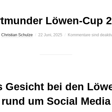
rtmunder Löwen-Cup 2
Veröffentlicht
n
Christian Schulze
22 Juni, 2025
Kommentare sind deaktiv
am
 Gesicht bei den Löwen
rund um Social Media