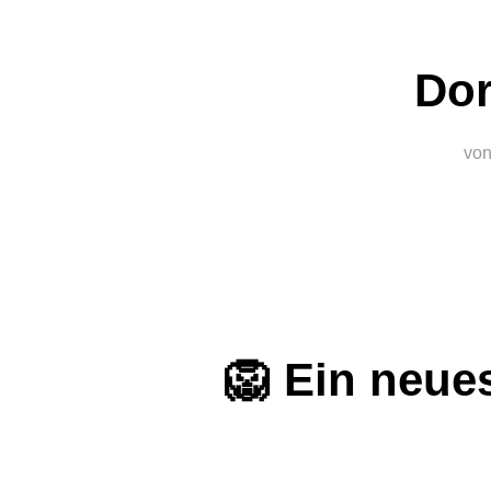
Do
vo
🦁 Ein neues