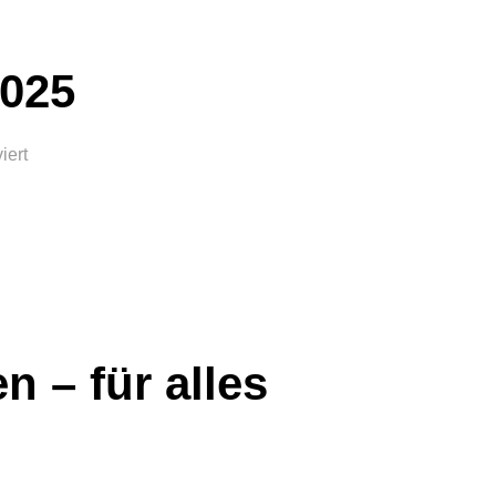
025
iert
 – für alles