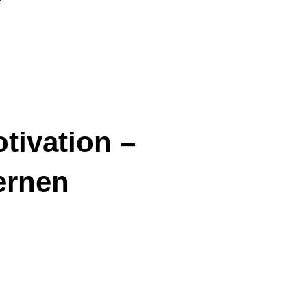
e
tivation –
ernen