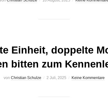
von
Christian Schulze
10 August, 2025
Keine Kommentar
am
te Einheit, doppelte Mo
n bitten zum Kennenl
Veröffentlicht
von
Christian Schulze
2 Juli, 2025
Keine Kommentare
am