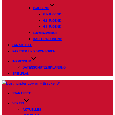
G-JUGEND
G1-JUGEND
G2-JUGEND
G3-JUGEND
LÖWENZWERGE
BALLGEWÖHNUNG
FANARTIKEL
PARTNER UND SPONSOREN
IMPRESSUM
DATENSCHUTZERKLÄRUNG
SPIELPLAN
Zum
Inhalt
STARTSEITE
springen
VEREIN
AKTUELLES