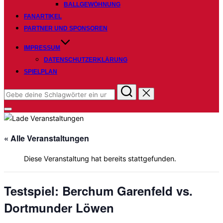
BALLGEWÖHNUNG
FANARTIKEL
PARTNER UND SPONSOREN
IMPRESSUM
DATENSCHUTZERKLÄRUNG
SPIELPLAN
Suchen
nach:
Seitenleiste
&
Navigation
umschalten
« Alle Veranstaltungen
Diese Veranstaltung hat bereits stattgefunden.
Testspiel: Berchum Garenfeld vs.
Dortmunder Löwen