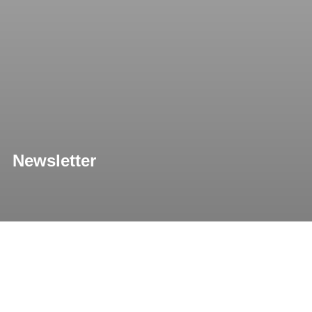
Newsletter
Newsletter
Für Neuigkeiten rund um den Verein gibt es unseren
Newsletter per Email.