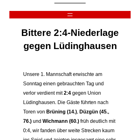
Zum
Inhalt
springen
Bittere 2:4-Niederlage
gegen Lüdinghausen
Unsere 1. Mannschaft erwischte am
Sonntag einen gebrauchten Tag und
verlor verdient mit
2:4
gegen Union
Lüdinghausen. Die Gäste führten nach
Toren von
Brüning (14.)
,
Düzgün (45.,
76.)
und
Wichmann (60.)
früh deutlich mit
0:4, wir fanden über weite Strecken kaum
ins Spiel und zeigten insgesamt eine sehr