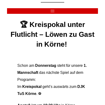
Zum
Inhalt
springen
🏆 Kreispokal unter
Flutlicht – Löwen zu Gast
in Körne!
Schon am
Donnerstag
steht für unsere
1.
Mannschaft
das nächste Spiel auf dem
Programm:
Im
Kreispokal
geht’s auswärts zum
DJK
TuS Körne
. ⚽️