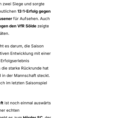
n zwei Siege und sorgte
eutlichen
13:1-Erfolg gegen
usener
für Aufsehen. Auch
egen den VfR Sölde
zeigte
äten.
ht es darum, die Saison
tiven Entwicklung mit einer
Erfolgserlebnis
 die starke Rückrunde hat
l in der Mannschaft steckt.
ch im letzten Saisonspiel
ft
ist noch einmal auswärts
iner echten
 geht es zum
Hörder SC
, der